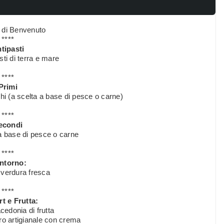
o di Benvenuto
****
tipasti
sti di terra e mare
****
Primi
hi (a scelta a base di pesce o carne)
****
econdi
a base di pesce o carne
****
ntorno:
 verdura fresca
****
t e Frutta:
edonia di frutta
o artigianale con crema