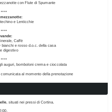
Mezzanotte con Flute di Spumante
****
 mezzanotte:
techino e Lenticchie
****
vande:
nerale, Caffè
 bianchi e rosso d.o.c. della casa
e digestivo
****
li auguri, bomboloni crema e cioccolata
va comunicata al momento della prenotazione
elle
, situati nei pressi di Cortina.
12:00.