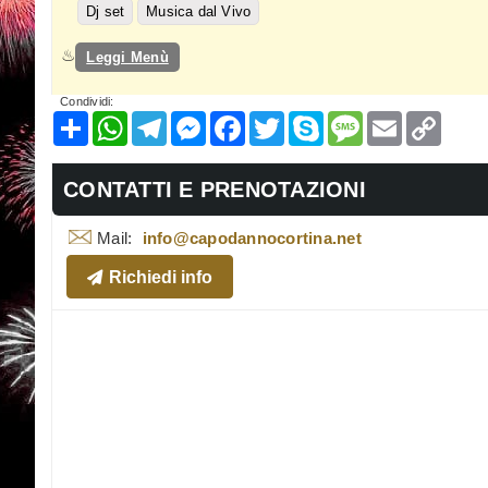
Dj set
Musica dal Vivo
Leggi Menù
Condividi:
Condividi
WhatsApp
Telegram
Messenger
Facebook
Twitter
Skype
Message
Email
Copy
Link
CONTATTI E PRENOTAZIONI
Mail:
info@capodannocortina.net
Richiedi info