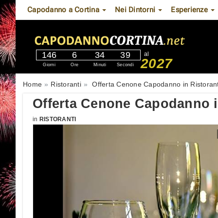
Capodanno a Cortina
Nei Dintorni
Esperienze
146
6
34
38
al
2027
Giorni
Ore
Minuti
Secondi
Home
Ristoranti
Offerta Cenone Capodanno in Ristorant
Offerta Cenone Capodanno in
in
RISTORANTI