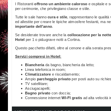
I Ristoranti
offrono un ambiente caloroso
e ospitale e s
per cerimonie, che privilegiano classe e stile.
Tutte le sale hanno
cura e stile
, rappresentano le qualità
ed allestite per creare le tipiche atmosfere festanti, ma ne
importante dell'anno
.
Se desiderate trovare anche la
collocazione per la nott
Hotel
per 1 o pi&ugrave notti a Cortina.
Questo pacchetto difatti, oltre al cenone e alla serata pres
Servizi compresi in Hotel:
Biancheria
da bagno, biancheria da letto;
Linea telefonica in room;
Climatizzatore
e riscaldamento;
Ampio
parcheggio privato
per posti auto su richiest
TV satellitare;
Asciugacapelli;
Bagno privato
con doccia;
Connessione internet
WI-FI gratis
ad alta velocità 