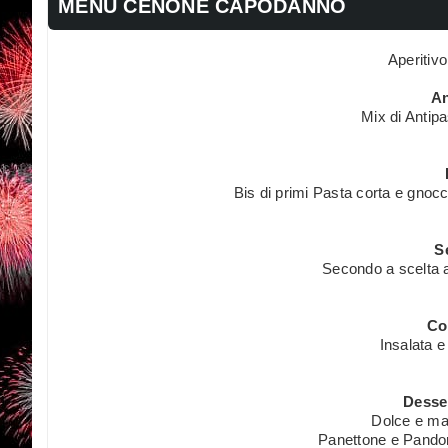
MENU CENONE CAPODANNO
Aperitiv
An
Mix di Antipa
Bis di primi Pasta corta e gnocc
S
Secondo a scelta 
Co
Insalata e
Desser
Dolce e mac
Panettone e Pandor