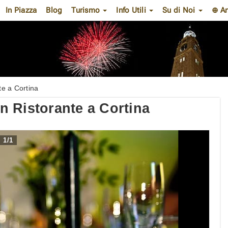
In Piazza
Blog
Turismo
Info Utili
Su di Noi
⊕ A
e a Cortina
 Ristorante a Cortina
1
/
1