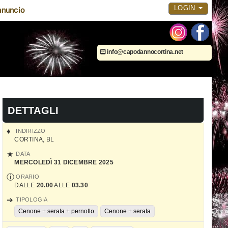
LOGIN
nnuncio
info@capodannocortina.net
DETTAGLI
INDIRIZZO
CORTINA
,
BL
DATA
MERCOLEDÌ 31 DICEMBRE 2025
ORARIO
DALLE
20.00
ALLE
03.30
TIPOLOGIA
Cenone + serata + pernotto
Cenone + serata