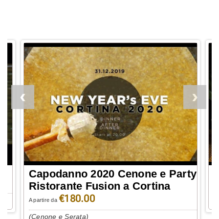
rty
Offerta Capodanno in Hotel per
O
coppie a Cortina
f
(Cenone Serata e Pernotto)
(