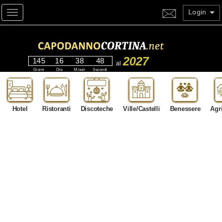
Login
Toggle navigation
2027
145
16
38
46
al
Giorni
Ore
Minuti
Secondi
Hotel
Ristoranti
Discoteche
Ville/Castelli
Benessere
Agr