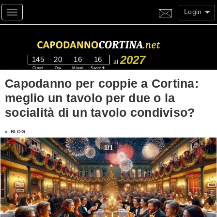
Login
Toggle navigation
2027
145
20
16
16
al
Giorni
Ore
Minuti
Secondi
Capodanno per coppie a Cortina:
meglio un tavolo per due o la
socialità di un tavolo condiviso?
in
BLOG
1
/
1