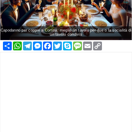
Capodanno per coppie a Cortina: meglio un tavolo per due o la socialità di
un tavolo condivis
Condividi
WhatsApp
Telegram
Messenger
Facebook
Twitter
Skype
Message
Email
Copy
Link